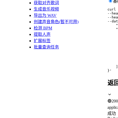
基
获取对齐歌词
生成音乐视频
curl
--hea
导出为 WAV
--hea
--dat
创建声音角色(暂不可用)
    "
检测 BPM
    "
     
提取人声
     
扩展标签
    
     
批量查询任务
     
     
    
     
    ]

}'
返
🟢
200
applic
成功