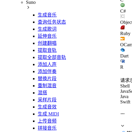
Suno
C#
生成音乐
查询任务状态
Objec
生成歌词
Ruby
延伸音乐
创建翻唱
OCam
提取音轨
Dart
提取全部音轨
添加人声
R
添加伴奏
替换片段
请求
重制混音
Shell
JavaSc
混搭
Java
采样片段
Swift
生成音效
生成 MIDI
上传音频
拼接音乐