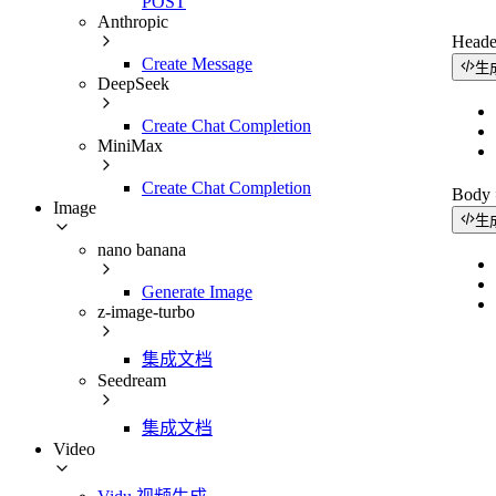
POST
Anthropic
Head
Create Message
生
DeepSeek
Create Chat Completion
MiniMax
Create Chat Completion
Bod
Image
生
nano banana
Generate Image
z-image-turbo
集成文档
Seedream
集成文档
Video