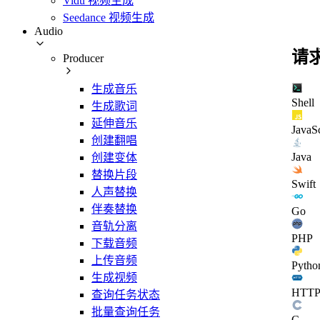
Vidu 视频生成
Seedance 视频生成
Audio
请
Producer
生成音乐
Shell
生成歌词
延伸音乐
JavaSc
创建翻唱
Java
创建变体
替换片段
Swift
人声替换
伴奏替换
Go
音轨分离
PHP
下载音频
上传音频
Pytho
生成视频
HTT
查询任务状态
批量查询任务
C