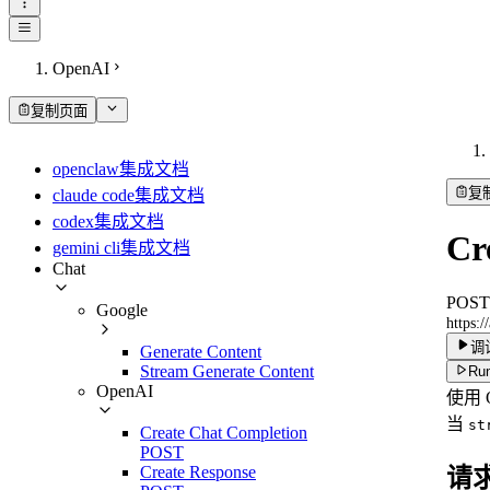
OpenAI
复制页面
openclaw集成文档
复
claude code集成文档
codex集成文档
Cr
gemini cli集成文档
Chat
POST
Google
https:/
调
Generate Content
Stream Generate Content
Run
OpenAI
使用 
当
st
Create Chat Completion
POST
Create Response
请