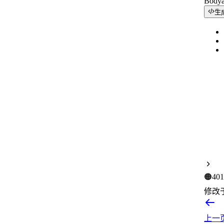
Body
生
🟠
401
修改
上一